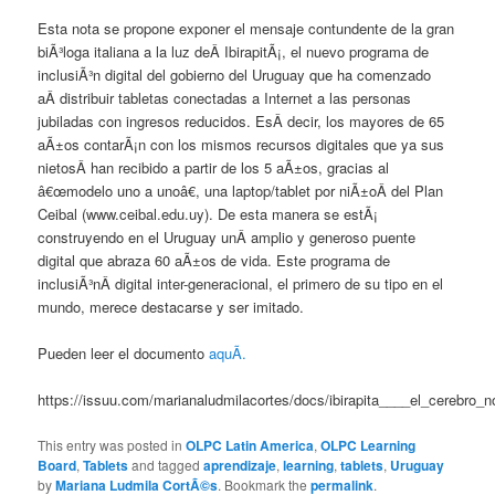
Esta nota se propone exponer el mensaje contundente de la gran
biÃ³loga italiana a la luz deÂ IbirapitÃ¡, el nuevo programa de
inclusiÃ³n digital del gobierno del Uruguay que ha comenzado
aÂ distribuir tabletas conectadas a Internet a las personas
jubiladas con ingresos reducidos. EsÂ decir, los mayores de 65
aÃ±os contarÃ¡n con los mismos recursos digitales que ya sus
nietosÂ han recibido a partir de los 5 aÃ±os, gracias al
â€œmodelo uno a unoâ€, una laptop/tablet por niÃ±oÂ del Plan
Ceibal (www.ceibal.edu.uy). De esta manera se estÃ¡
construyendo en el Uruguay unÂ amplio y generoso puente
digital que abraza 60 aÃ±os de vida. Este programa de
inclusiÃ³nÂ digital inter-generacional, el primero de su tipo en el
mundo, merece destacarse y ser imitado.
Pueden leer el documento
aquÃ­.
https://issuu.com/marianaludmilacortes/docs/ibirapita____el_cerebro_n
This entry was posted in
OLPC Latin America
,
OLPC Learning
Board
,
Tablets
and tagged
aprendizaje
,
learning
,
tablets
,
Uruguay
by
Mariana Ludmila CortÃ©s
. Bookmark the
permalink
.