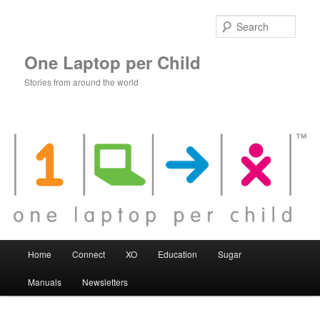
Skip
to
Sear
primary
content
One Laptop per Child
Stories from around the world
Main
Home
Connect
XO
Education
Sugar
menu
Manuals
Newsletters