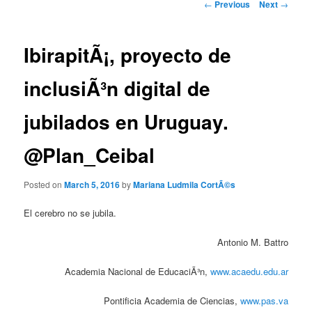
Post
←
Previous
Next
→
navigation
IbirapitÃ¡, proyecto de
inclusiÃ³n digital de
jubilados en Uruguay.
@Plan_Ceibal
Posted on
March 5, 2016
by
Mariana Ludmila CortÃ©s
El cerebro no se jubila.
Antonio M. Battro
Academia Nacional de EducaciÃ³n,
www.acaedu.edu.ar
Pontificia Academia de Ciencias,
www.pas.va